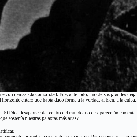
pite con demasiada comodidad. Fue, ante todo, uno de sus grandes diagn
 horizonte entero que había dado forma a la verdad, al bien, a la culpa
n. Si Dios desaparece del centro del mundo, no desaparece únicamente una
que sostenía nuestras palabras más altas?
tificar.
n tiempo de las rentas morales del cristianismo. Podía conservar nocio