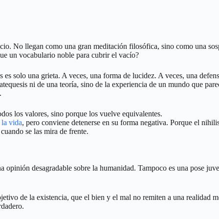
io. No llegan como una gran meditación filosófica, sino como una sospe
e un vocabulario noble para cubrir el vacío?
s es solo una grieta. A veces, una forma de lucidez. A veces, una defen
tequesis ni de una teoría, sino de la experiencia de un mundo que pare
.
dos los valores, sino porque los vuelve equivalentes.
 la vida
, pero conviene detenerse en su forma negativa. Porque el nih
cuando se las mira de frente.
r una opinión desagradable sobre la humanidad. Tampoco es una pose juv
etivo de la existencia, que el bien y el mal no remiten a una realidad m
rdadero.