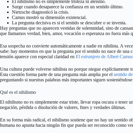
El nihilismo no es simplemente tristeza ni ateísmo.
Surge cuando desaparece la confianza en un sentido último.
Nietzsche diagnosticó la crisis.
Camus mostró su dimensión existencial.
La pregunta decisiva es si el sentido se descubre o se inventa.
Hay preguntas que no aparecen vestidas de solemnidad, sino de cansanc
que llamamos verdad, bien, amor, vocación o esperanza no fuera más qu
Esa sospecha no convierte automáticamente a nadie en nihilista. A vece
sabe: hay momentos en que la pregunta por el sentido no nace de una ca
tensión aparece con especial claridad en
El extranjero
de Albert Camus
Una cultura puede volverse nihilista no porque niegue explícitamente to
Esta cuestión forma parte de una pregunta más amplia por el
sentido de
preguntando si nuestras palabras más importantes siguen sosteniéndose 
Qué es el nihilismo
El nihilismo no es simplemente estar triste, llevar ropa oscura o tene
negación, pérdida o disolución de valores, fines y verdades últimas.
En su forma más radical, el nihilismo sostiene que no hay un sentido obj
humana no apunta hacia ningún fin que pueda ser reconocido como ve