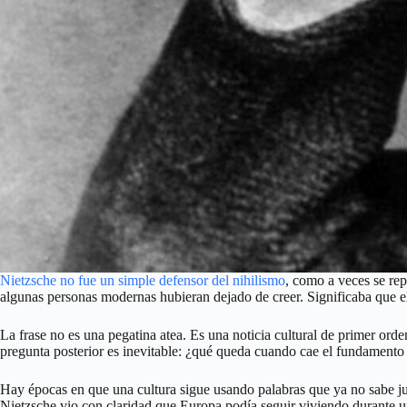
Nietzsche no fue un simple defensor del nihilismo
, como a veces se re
algunas personas modernas hubieran dejado de creer. Significaba que el
La frase no es una pegatina atea. Es una noticia cultural de primer orde
pregunta posterior es inevitable: ¿qué queda cuando cae el fundamento 
Hay épocas en que una cultura sigue usando palabras que ya no sabe jus
Nietzsche vio con claridad que Europa podía seguir viviendo durante u