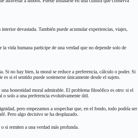
ede atravesar a ambos. Puede instalarse en una cultura que conserva
 interior devastada. También puede acumular experiencias, viajes,
que la vida humana participe de una verdad que no depende solo de
. Si no hay bien, la moral se reduce a preferencia, cálculo o poder. Si
 es si el sentido puede sostenerse únicamente desde el sujeto.
 una honestidad moral admirable. El problema filosófico es otro: si el
l o solo a una preferencia evolutivamente útil.
dignidad, pero empezamos a sospechar que, en el fondo, todo podría ser
café. Pero algo decisivo se ha desplazado.
s o si remiten a una verdad más profunda.