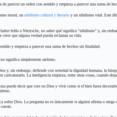
de parecer un orden con sentido y empieza a parecer una suma de hech
lismo moral, un
nihilismo cultural y literario
y un nihilismo vital. Este últ
aber leído a Nietzsche, no saber qué significa “nihilismo” y, sin embar
de creer que alguna verdad pueda reclamar su vida.
entido y empieza a parecer una suma de hechos sin finalidad.
 no significa simplemente ateísmo.
ios y, sin embargo, defiende con seriedad la dignidad humana, la búsqued
viene caricaturarlo. La inteligencia empieza, entre otras cosas, cuando d
na puede decir que cree en Dios y vivir como si el bien fuera decorati
labras.
eórica sobre Dios. La pregunta no es únicamente si alguien afirma o nieg
 cueste.