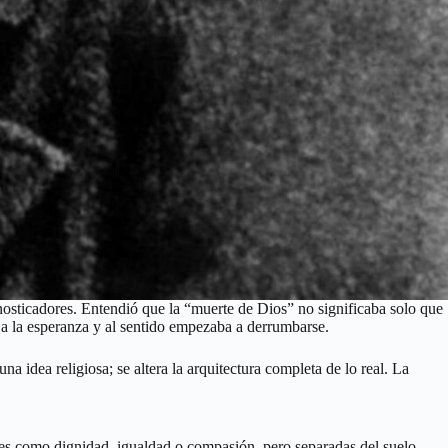
osticadores. Entendió que la “muerte de Dios” no significaba solo que
, a la esperanza y al sentido empezaba a derrumbarse.
 idea religiosa; se altera la arquitectura completa de lo real. La
nes como dignidad, igualdad o compasión, pero separadas del suelo