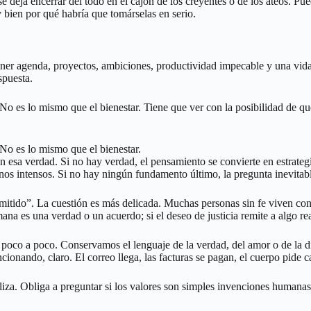
 deja encerrar del todo en el cajón de los creyentes o de los ateos. Pu
 bien por qué habría que tomárselas en serio.
ener agenda, proyectos, ambiciones, productividad impecable y una vida
spuesta.
. No es lo mismo que el bienestar. Tiene que ver con la posibilidad de 
 No es lo mismo que el bienestar.
 esa verdad. Si no hay verdad, el pensamiento se convierte en estrategia
os intensos. Si no hay ningún fundamento último, la pregunta inevitable
rmitido”. La cuestión es más delicada. Muchas personas sin fe viven con
na es una verdad o un acuerdo; si el deseo de justicia remite a algo rea
a poco a poco. Conservamos el lenguaje de la verdad, del amor o de la 
cionando, claro. El correo llega, las facturas se pagan, el cuerpo pide 
caliza. Obliga a preguntar si los valores son simples invenciones humana