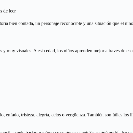
 de leer.
storia bien contada, un personaje reconocible y una situación que el n
tos y muy visuales. A esta edad, los niños aprenden mejor a través de es
 enfado, tristeza, alegría, celos o vergüenza. También son útiles los lib
sencilla suele bastar: «¿cómo crees que se siente?», «¿qué podría hacer