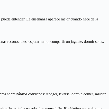
iño pueda entender. La enseñanza aparece mejor cuando nace de la
cenas reconocibles: esperar turno, compartir un juguete, dormir solos,
ros sobre hábitos cotidianos: recoger, lavarse, dormir, comer, saludar,
 ahora?», «¿te ha pasado algo parecido?». El objetivo no es dar una