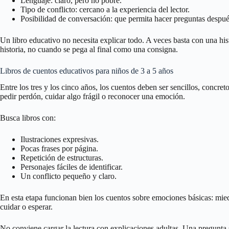
Lenguaje: claro, pero no pobre.
Tipo de conflicto: cercano a la experiencia del lector.
Posibilidad de conversación: que permita hacer preguntas después
Un libro educativo no necesita explicar todo. A veces basta con una hi
historia, no cuando se pega al final como una consigna.
Libros de cuentos educativos para niños de 3 a 5 años
Entre los tres y los cinco años, los cuentos deben ser sencillos, concre
pedir perdón, cuidar algo frágil o reconocer una emoción.
Busca libros con:
Ilustraciones expresivas.
Pocas frases por página.
Repetición de estructuras.
Personajes fáciles de identificar.
Un conflicto pequeño y claro.
En esta etapa funcionan bien los cuentos sobre emociones básicas: miedo,
cuidar o esperar.
No conviene cargar la lectura con explicaciones adultas. Una pregunta 