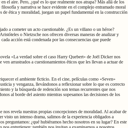
n el aire. Pero, ¿qué es lo que realmente nos atrapa? Más allá de los
 filosofía y narrativa se hace evidente en el complejo entramado moral
s de ética y moralidad, juegan un papel fundamental en la construcción
jado a cometer un acto cuestionable. ¿Es un villano o un héroe?
, Aristóteles o Nietzsche nos ofrecen diversas maneras de analizar y
io, cada acción está condenada por las consecuencias que puede
a novela «La verdad sobre el caso Harry Quebert» de Joël Dicker nos
e ven arrastrados a cuestionamientos éticos que les llevan a actuar de
iquecer el ambiente ficticio. En el cine, películas como «Seven»
usticia y venganza, llevándonos a reflexionar sobre lo que es correcto
imiento y la búsqueda de redención son temas recurrentes que nos
onos al borde del asiento mientras sopesamos las decisiones de los
ue nos revela nuestras propias concepciones de moralidad. Al acabar de
ber visto un intenso drama, salimos de la experiencia obligados a
 Nos preguntamos: ¿qué hubiéramos hecho nosotros en su lugar? En este
solo nos entretienen; también nos invitan a examinarnos a nosotros