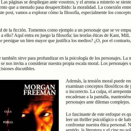
 páginas se despliegan ante vosotros, y el aroma a misterio se siente e
mento que a menudo pasa desapercibido: la moralidad. La conexión entre
e post, vamos a explorar cómo la filosofía, especialmente los concepto
dad de la ficción. Tomemos como ejemplo a un personaje que se ve empu
 ello? Aquí entra en juego la filosofía: las teorías éticas de Kant, Mill
que persigue un bien mayor que justifica los medios? ¿O, por el contrar
e también sirve para profundizar en la psicología de los personajes. L
se nos invita a considerar nuestra propia escala moral. Los personajes s
siones discutibles.
Además, la tensión moral puede enr
examinan conceptos filosóficos de j
o incorrecto. La culpa, el arrepent
encadenan a la pantalla, manteniénd
personajes ante dilemas complejos.
Lo fascinante de este enfoque es q
leer un thriller psicológico o de ha
confrontar nuestra ética personal.
sentido, la literatura y el cine no 